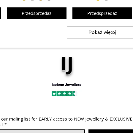
Przedsprzedaż
Przedsprzedaż
Pokaż więcej
IJ
 our mailing list for 
EARLY
 access to
 NEW 
Jewellery &
 EXCLUSIVE
il
*