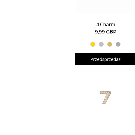
4 Charm
Podgląd
Cena
9,99 GBP
Przedsprzedaż