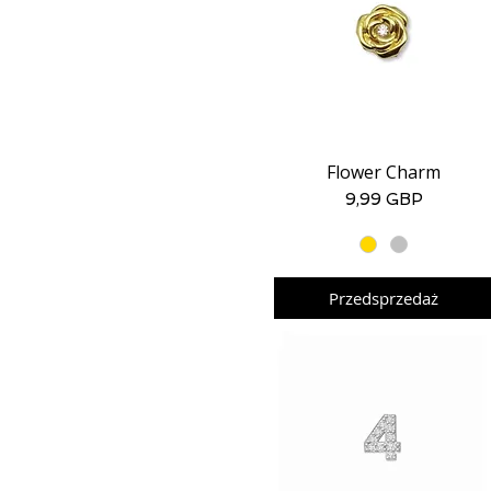
Flower Charm
Podgląd
Cena
9,99 GBP
Przedsprzedaż