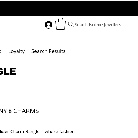
Search Isolene Jewellers
p
Loyalty
Search Results
GLE
 CHARMS
!
Slider Charm Bangle – where fashion