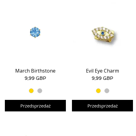
March Birthstone
Evil Eye Charm
Podgląd
Podgląd
Cena
Cena
9,99 GBP
9,99 GBP
Przedsprzedaż
Przedsprzedaż