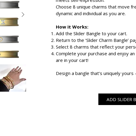
meets self-expression.
Choose 8 unique charms that move free
dynamic and individual as you are.
How it Works:
Add the Slider Bangle to your cart.
Return to the ‘Slider Charm Bangle’ pa
Select 8 charms that reflect your perso
Complete your purchase and enjoy an e
are in your cart!
Design a bangle that’s uniquely yours – 
ADD SLIDER 