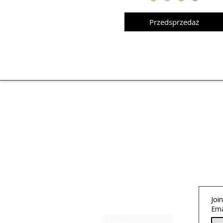
Przedsprzedaż
About IJ
Join
Contact us
Ema
Clearpay