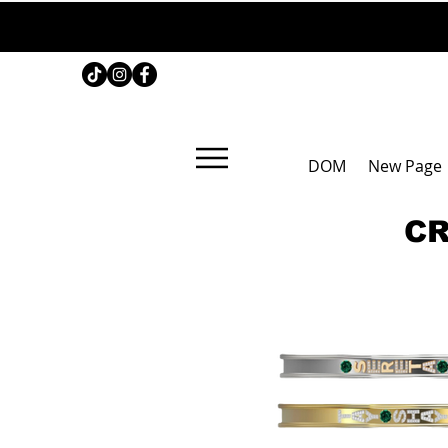
DOM
New Page
CR