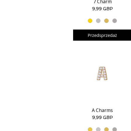
7 Charm
Podgląd
Cena
9,99 GBP
Przedsprzedaż
A Charms
Podgląd
Cena
9,99 GBP