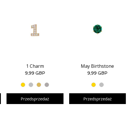
1 Charm
May Birthstone
Podgląd
Podgląd
Cena
Cena
9,99 GBP
9,99 GBP
Przedsprzedaż
Przedsprzedaż