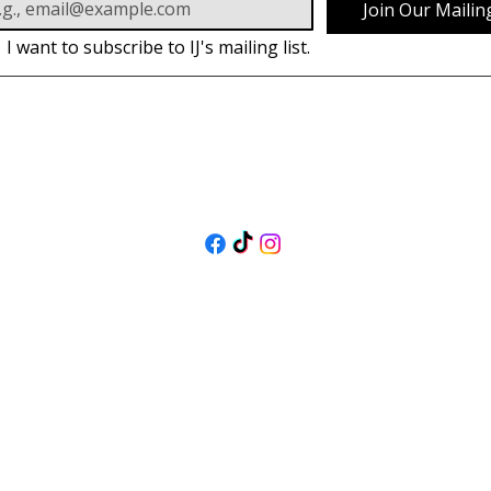
Join Our Mailing
I want to subscribe to IJ's mailing list.
PODĄŻAJ
ZA NAMI
@isolenejewellers