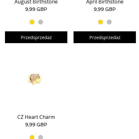
August Birthstone
April Birthstone
Podgląd
Podgląd
Cena
Cena
9,99 GBP
9,99 GBP
Przedsprzedaż
Przedsprzedaż
CZ Heart Charm
Podgląd
Cena
9,99 GBP