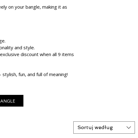
ly on your bangle, making it as
ge.
nality and style.
xclusive discount when all 9 items
stylish, fun, and full of meaning!
BANGLE
Sortuj według