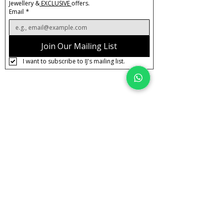
Jewellery &
 EXCLUSIVE 
offers.
Email
*
Join Our Mailing List
I want to subscribe to IJ's mailing list.
About IJ
Contact us
Clearpay
Laybuy
Loyalty
Shipping policy
Privacy policy