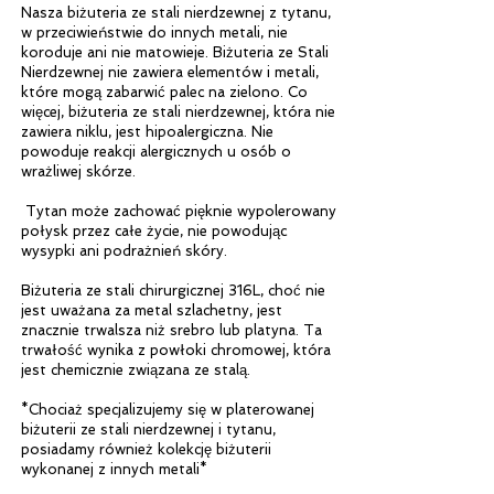
Nasza biżuteria ze stali nierdzewnej z tytanu,
w przeciwieństwie do innych metali, nie
koroduje ani nie matowieje. Biżuteria ze Stali
Nierdzewnej nie zawiera elementów i metali,
które mogą zabarwić palec na zielono. Co
więcej, biżuteria ze stali nierdzewnej, która nie
zawiera niklu, jest hipoalergiczna. Nie
powoduje reakcji alergicznych u osób o
wrażliwej skórze.
​ Tytan może zachować pięknie wypolerowany
połysk przez całe życie, nie powodując
wysypki ani podrażnień skóry.
Biżuteria ze stali chirurgicznej 316L, choć nie
jest uważana za metal szlachetny, jest
znacznie trwalsza niż srebro lub platyna. Ta
trwałość wynika z powłoki chromowej, która
jest chemicznie związana ze stalą.
*Chociaż specjalizujemy się w platerowanej
biżuterii ze stali nierdzewnej i tytanu,
posiadamy również kolekcję biżuterii
wykonanej z innych metali*