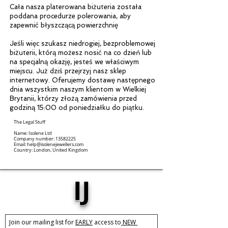
Cała nasza platerowana biżuteria została
poddana procedurze polerowania, aby
zapewnić błyszczącą powierzchnię
Jeśli więc szukasz niedrogiej, bezproblemowej
biżuterii, którą możesz nosić na co dzień lub
na specjalną okazję, jesteś we właściwym
miejscu. Już dziś przejrzyj nasz sklep
internetowy. Oferujemy dostawę następnego
dnia wszystkim naszym klientom w Wielkiej
Brytanii, którzy złożą zamówienia przed
godziną 15:00 od poniedziałku do piątku.
The Legal Stuff
Name: Isolene Ltd
Company number:
13582225
Email:
help@isolenejewellers.com
Country: London, United Kingdom
IJ
Join our mailing list for 
EARLY
 access to
 NEW 