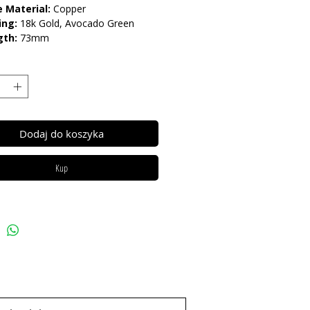
 Material:
Copper
ing:
18k Gold, Avocado Green
gth:
73mm
arnish Resistant / Water
nt 💦
Dodaj do koszyka
Kup