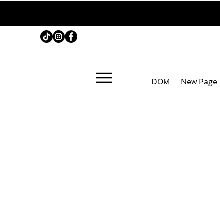
DOM
New Page