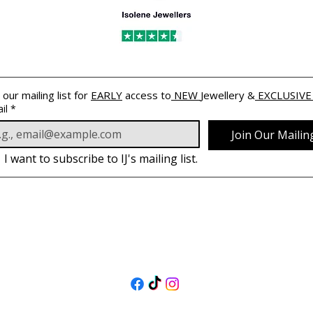
 our mailing list for 
EARLY
 access to
 NEW 
Jewellery &
 EXCLUSIVE
il
*
Join Our Mailing
I want to subscribe to IJ's mailing list.
PODĄŻAJ
ZA NAMI
@isolenejewellers