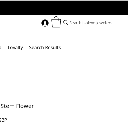
Search Isolene Jewellers
p
Loyalty
Search Results
 Stem Flower
Cena
GBP