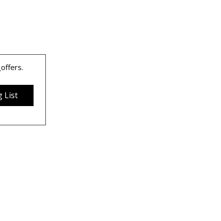
 
offers.
 List