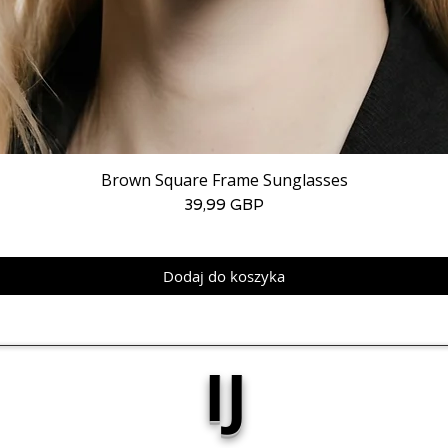
Brown Square Frame Sunglasses
Cena
39,99 GBP
Dodaj do koszyka
IJ