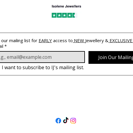
 our mailing list for 
EARLY
 access to
 NEW 
Jewellery &
 EXCLUSIVE
il
*
Join Our Mailing
I want to subscribe to IJ's mailing list.
PODĄŻAJ
ZA NAMI
@isolenejewellers