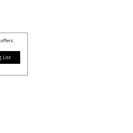
 
offers.
 List