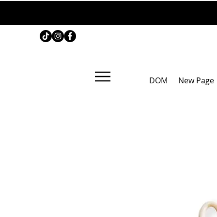
DOM
New Page