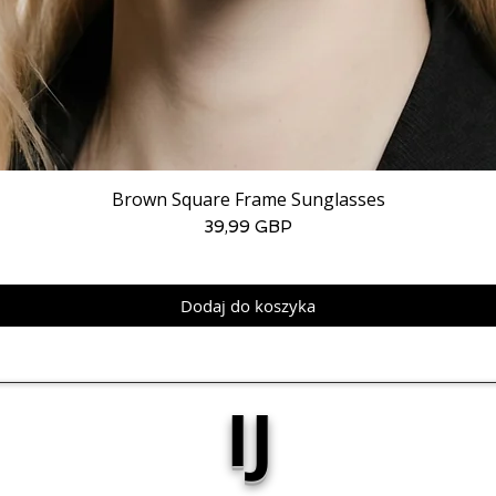
Brown Square Frame Sunglasses
Cena
39,99 GBP
Dodaj do koszyka
IJ