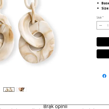
Base
Size
Sztuk
*
Brak opinii