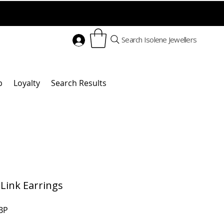
Search Isolene Jewellers
p
Loyalty
Search Results
 Link Earrings
Cena
BP